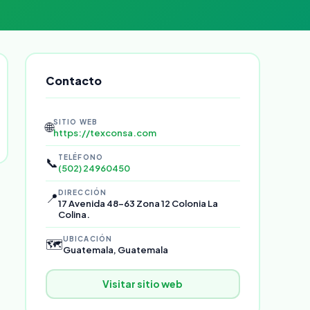
Contacto
SITIO WEB
🌐
https://texconsa.com
TELÉFONO
📞
(502) 24960450
DIRECCIÓN
📍
17 Avenida 48-63 Zona 12 Colonia La
Colina.
UBICACIÓN
🗺️
Guatemala, Guatemala
Visitar sitio web