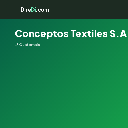
Dire
Di
.com
Conceptos Textiles S.A
📍 Guatemala