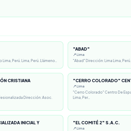
"ABAD"
📍 Lima
o Lima, Perú. Lima, Perú. Llámeno…
"Abad" Dirección: Lima Lima, Perú.
ÓN CRISTIANA
"CERRO COLORADO" CENT
📍 Lima
"Cerro Colorado" Centro De Espa
fesionalizada Dirección: Asoc.
Lima, Per…
ALIZADA INICIAL Y
"EL COMITÉ 2" S.A.C.
📍 Lima