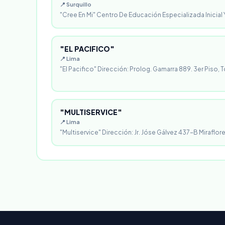
📍 Surquillo
"Cree En Mi" Centro De Educación Especializada Inicial Y
"EL PACIFICO"
📍 Lima
"El Pacifico" Dirección: Prolog. Gamarra 889. 3er Piso, T
"MULTISERVICE"
📍 Lima
"Multiservice" Dirección: Jr. Jóse Gálvez 437-B Miraflores