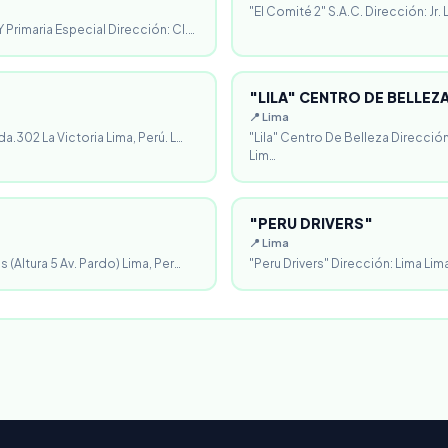
"El Comité 2" S.A.C. Dirección: Jr.
 Primaria Especial Dirección: Cl.…
"LILA" CENTRO DE BELLEZ
📍 Lima
da.302 La Victoria Lima, Perú. L…
"Lila" Centro De Belleza Direcció
Lim…
"PERU DRIVERS"
📍 Lima
 (Altura 5 Av. Pardo) Lima, Per…
"Peru Drivers" Dirección: Lima Lima