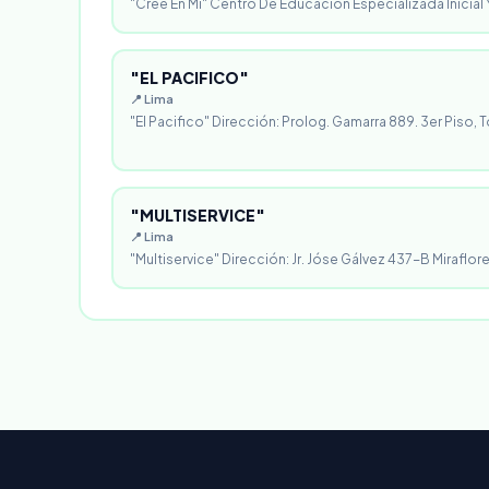
"Cree En Mi" Centro De Educación Especializada Inicial Y
"EL PACIFICO"
📍 Lima
"El Pacifico" Dirección: Prolog. Gamarra 889. 3er Piso, T
"MULTISERVICE"
📍 Lima
"Multiservice" Dirección: Jr. Jóse Gálvez 437-B Miraflores