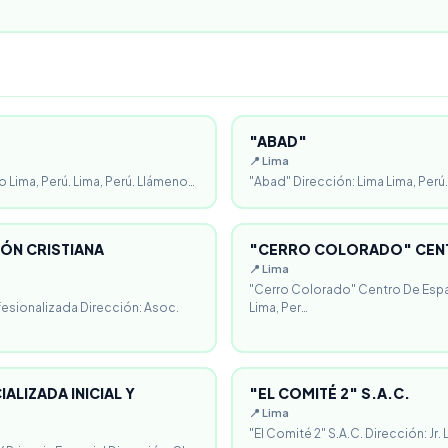
"ABAD"
📍 Lima
o Lima, Perú. Lima, Perú. Llámeno…
"Abad" Dirección: Lima Lima, Perú.
ÓN CRISTIANA
"CERRO COLORADO" CENT
📍 Lima
"Cerro Colorado" Centro De Espa
fesionalizada Dirección: Asoc.
Lima, Per…
ALIZADA INICIAL Y
"EL COMITÉ 2" S.A.C.
📍 Lima
"El Comité 2" S.A.C. Dirección: Jr.