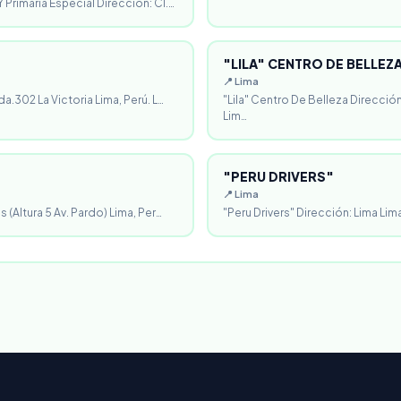
 Primaria Especial Dirección: Cl.…
"LILA" CENTRO DE BELLEZ
📍 Lima
da.302 La Victoria Lima, Perú. L…
"Lila" Centro De Belleza Direcció
Lim…
"PERU DRIVERS"
📍 Lima
 (Altura 5 Av. Pardo) Lima, Per…
"Peru Drivers" Dirección: Lima Lima