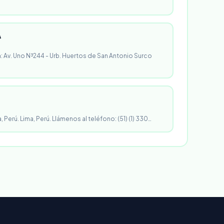
A
n: Av. Uno N³244 - Urb. Huertos de San Antonio Surco
, Perú. Lima, Perú. Llámenos al teléfono: (51) (1) 330…