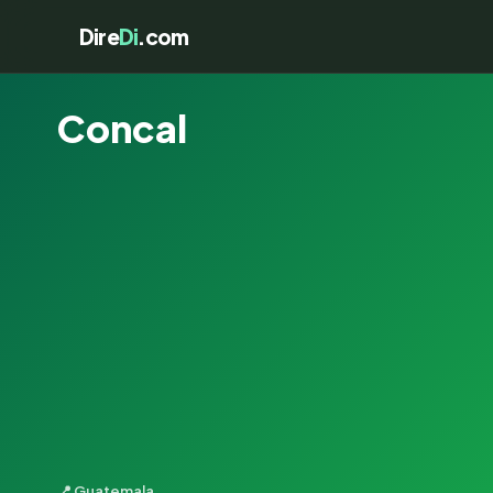
Dire
Di
.com
Concal
📍 Guatemala