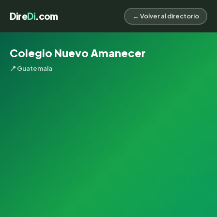
Dire
Di
.com
← Volver al directorio
Colegio Nuevo Amanecer
📍 Guatemala