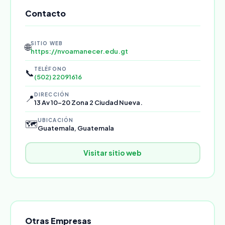
Contacto
SITIO WEB
🌐
https://nvoamanecer.edu.gt
TELÉFONO
📞
(502) 22091616
DIRECCIÓN
📍
13 Av 10-20 Zona 2 Ciudad Nueva.
UBICACIÓN
🗺️
Guatemala, Guatemala
Visitar sitio web
Otras Empresas