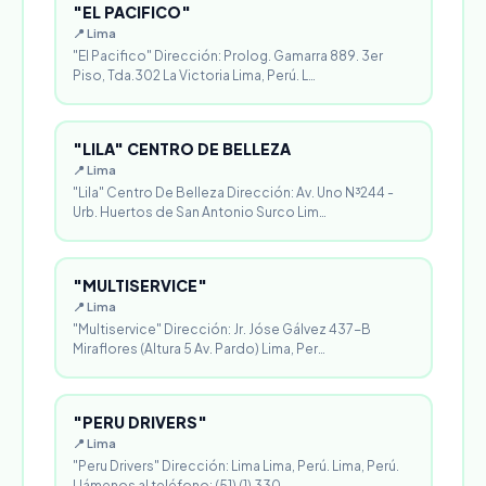
"EL PACIFICO"
📍 Lima
"El Pacifico" Dirección: Prolog. Gamarra 889. 3er
Piso, Tda.302 La Victoria Lima, Perú. L…
"LILA" CENTRO DE BELLEZA
📍 Lima
"Lila" Centro De Belleza Dirección: Av. Uno N³244 -
Urb. Huertos de San Antonio Surco Lim…
"MULTISERVICE"
📍 Lima
"Multiservice" Dirección: Jr. Jóse Gálvez 437-B
Miraflores (Altura 5 Av. Pardo) Lima, Per…
"PERU DRIVERS"
📍 Lima
"Peru Drivers" Dirección: Lima Lima, Perú. Lima, Perú.
Llámenos al teléfono: (51) (1) 330…