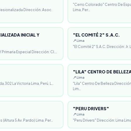
"Cerro Colorado" Centro De Espa
fesionalizada Dirección: Asoc.
Lima, Per…
ALIZADA INICIAL Y
"EL COMITÉ 2" S.A.C.
📍 Lima
"El Comité 2" S.A.C. Dirección: Jr.
 Primaria Especial Dirección: Cl.…
"LILA" CENTRO DE BELLEZ
📍 Lima
da.302 La Victoria Lima, Perú. L…
"Lila" Centro De Belleza Direcció
Lim…
"PERU DRIVERS"
📍 Lima
 (Altura 5 Av. Pardo) Lima, Per…
"Peru Drivers" Dirección: Lima Lima