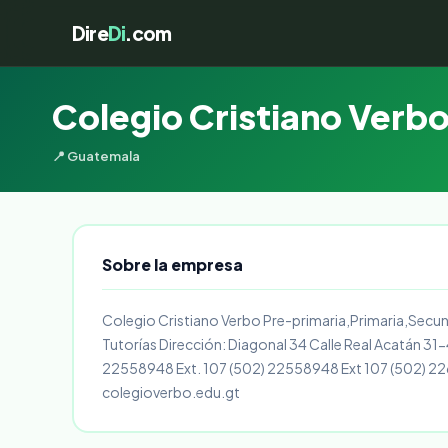
Dire
Di
.com
Colegio Cristiano Verb
📍 Guatemala
Sobre la empresa
Colegio Cristiano Verbo Pre-primaria,Primaria,Secun
Tutorías Dirección: Diagonal 34 Calle Real Acatán 31
22558948 Ext. 107 (502) 22558948 Ext 107 (502) 2
colegioverbo.edu.gt