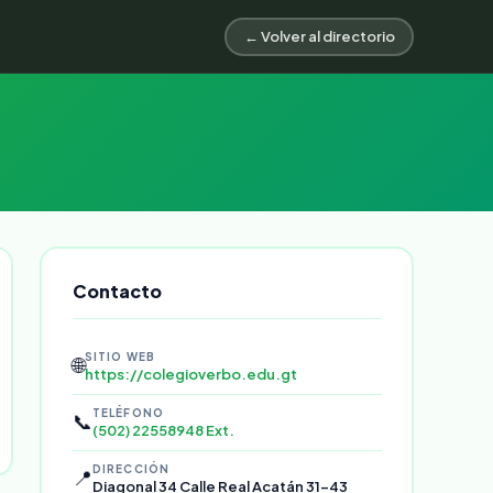
← Volver al directorio
Contacto
SITIO WEB
🌐
https://colegioverbo.edu.gt
TELÉFONO
📞
(502) 22558948 Ext.
DIRECCIÓN
📍
Diagonal 34 Calle Real Acatán 31-43