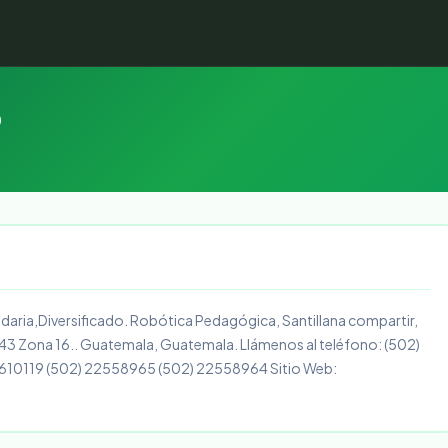
o
daria,Diversificado. Robótica Pedagógica, Santillana compartir,
-43 Zona 16.. Guatemala, Guatemala. Llámenos al teléfono: (502)
2610119 (502) 22558965 (502) 22558964 Sitio Web: