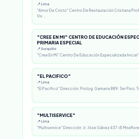
📍 Lima
"Amor De Cristo" Centro De Restauración Cristiana Pro
Viv. …
"CREE EN MI" CENTRO DE EDUCACIÓN ESPECI
PRIMARIA ESPECIAL
📍 Surquillo
"Cree En Mi" Centro De Educación Especializada Inicial Y
"EL PACIFICO"
📍 Lima
"El Pacifico" Dirección: Prolog. Gamarra 889. 3er Piso, T
"MULTISERVICE"
📍 Lima
"Multiservice" Dirección: Jr. Jóse Gálvez 437-B Miraflores