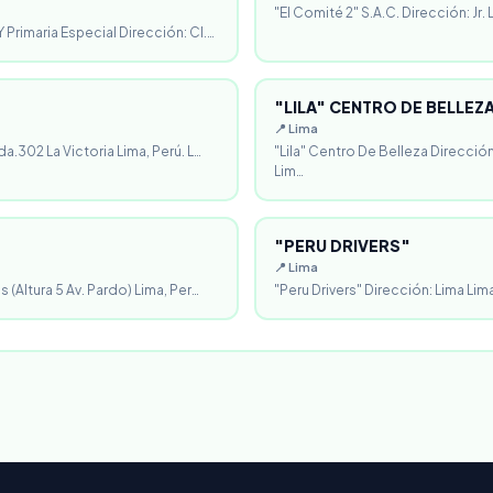
"El Comité 2" S.A.C. Dirección: Jr.
 Primaria Especial Dirección: Cl.…
"LILA" CENTRO DE BELLEZ
📍 Lima
da.302 La Victoria Lima, Perú. L…
"Lila" Centro De Belleza Direcció
Lim…
"PERU DRIVERS"
📍 Lima
 (Altura 5 Av. Pardo) Lima, Per…
"Peru Drivers" Dirección: Lima Lima