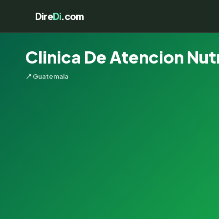
Dire
Di
.com
Clinica De Atencion Nut
📍 Guatemala