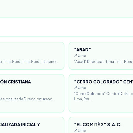
"ABAD"
📍 Lima
o Lima, Perú. Lima, Perú. Llámeno…
"Abad" Dirección: Lima Lima, Perú.
ÓN CRISTIANA
"CERRO COLORADO" CENT
📍 Lima
"Cerro Colorado" Centro De Espa
fesionalizada Dirección: Asoc.
Lima, Per…
ALIZADA INICIAL Y
"EL COMITÉ 2" S.A.C.
📍 Lima