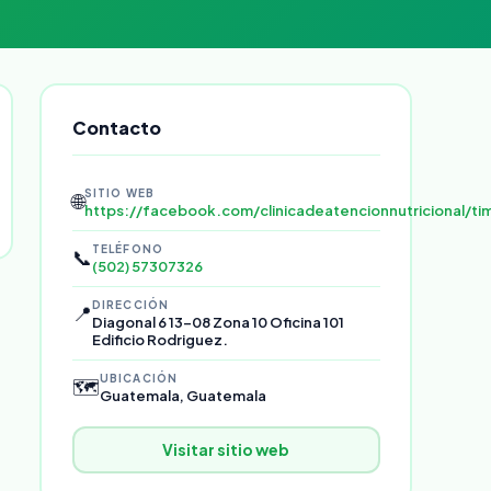
Contacto
SITIO WEB
🌐
https://facebook.com/clinicadeatencionnutricional/tim
TELÉFONO
📞
(502) 57307326
DIRECCIÓN
📍
Diagonal 6 13-08 Zona 10 Oficina 101
Edificio Rodriguez.
UBICACIÓN
🗺️
Guatemala, Guatemala
Visitar sitio web