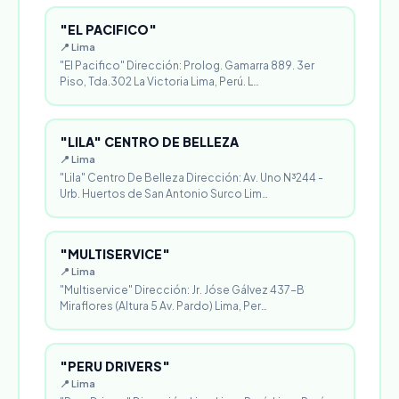
"EL PACIFICO"
📍 Lima
"El Pacifico" Dirección: Prolog. Gamarra 889. 3er
Piso, Tda.302 La Victoria Lima, Perú. L…
"LILA" CENTRO DE BELLEZA
📍 Lima
"Lila" Centro De Belleza Dirección: Av. Uno N³244 -
Urb. Huertos de San Antonio Surco Lim…
"MULTISERVICE"
📍 Lima
"Multiservice" Dirección: Jr. Jóse Gálvez 437-B
Miraflores (Altura 5 Av. Pardo) Lima, Per…
"PERU DRIVERS"
📍 Lima