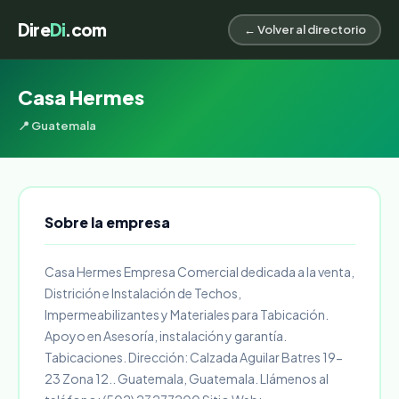
Dire
Di
.com
← Volver al directorio
Casa Hermes
📍 Guatemala
Sobre la empresa
Casa Hermes Empresa Comercial dedicada a la venta,
Districión e Instalación de Techos,
Impermeabilizantes y Materiales para Tabicación.
Apoyo en Asesoría, instalación y garantía.
Tabicaciones. Dirección: Calzada Aguilar Batres 19-
23 Zona 12.. Guatemala, Guatemala. Llámenos al