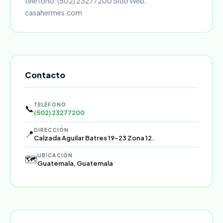
teléfono: (502) 23277200 Sitio Web:
casahermes.com
Contacto
TELÉFONO
📞
(502) 23277200
DIRECCIÓN
📍
Calzada Aguilar Batres 19-23 Zona 12.
UBICACIÓN
🗺️
Guatemala, Guatemala