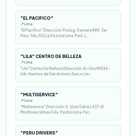
"EL PACIFICO"
📍 Lima
"El Pacifico" Dirección: Prolog. Gamarra 889. 3er
Piso, Tda.302 La Victoria Lima, Perú. L…
"LILA" CENTRO DE BELLEZA
📍 Lima
"Lila" Centro De Belleza Dirección: Av. Uno N³244 -
Urb. Huertos de San Antonio Surco Lim…
"MULTISERVICE"
📍 Lima
"Multiservice" Dirección: Jr. Jóse Gálvez 437-B
Miraflores (Altura 5 Av. Pardo) Lima, Per…
"PERU DRIVERS"