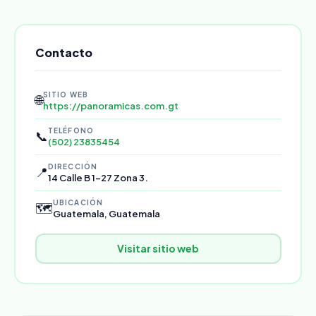
Contacto
SITIO WEB
🌐
https://panoramicas.com.gt
TELÉFONO
📞
(502) 23835454
DIRECCIÓN
📍
14 Calle B 1-27 Zona 3.
UBICACIÓN
🗺️
Guatemala, Guatemala
Visitar sitio web