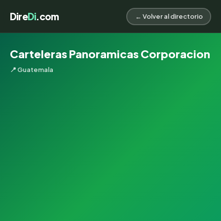
Dire
Di
.com
← Volver al directorio
Carteleras Panoramicas Corporacion
📍 Guatemala