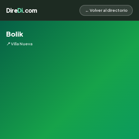
Dire
Di
.com
← Volver al directorio
Bolik
📍 Villa Nueva