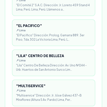
📍 Lima
"El Comité 2" S.A.C. Dirección: Jr. Loreto 459 Stand 4
Lima, Perú. Lima, Perú. Llámenos a…
"EL PACIFICO"
📍 Lima
"El Pacifico" Dirección: Prolog. Gamarra 889. 3er
Piso, Tda.302 La Victoria Lima, Perú. L…
"LILA" CENTRO DE BELLEZA
📍 Lima
"Lila" Centro De Belleza Dirección: Av. Uno N³244 -
Urb. Huertos de San Antonio Surco Lim…
"MULTISERVICE"
📍 Lima
"Multiservice" Dirección: Jr. Jóse Gálvez 437-B
Miraflores (Altura 5 Av. Pardo) Lima, Per…