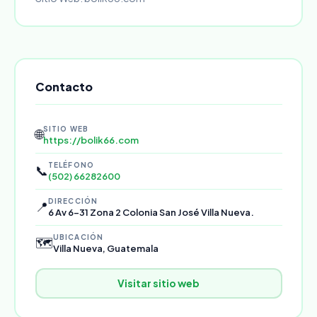
Contacto
SITIO WEB
🌐
https://bolik66.com
TELÉFONO
📞
(502) 66282600
DIRECCIÓN
📍
6 Av 6-31 Zona 2 Colonia San José Villa Nueva.
UBICACIÓN
🗺️
Villa Nueva, Guatemala
Visitar sitio web