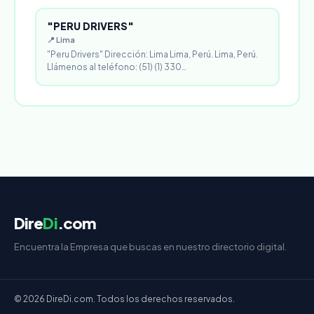
"PERU DRIVERS"
📍 Lima
"Peru Drivers" Dirección: Lima Lima, Perú. Lima, Perú.
Llámenos al teléfono: (51) (1) 330…
Dire
Di
.com
Encuentra la Empresa que buscas en nuestro directorio digital.
© 2026 DireDi.com. Todos los derechos reservados.