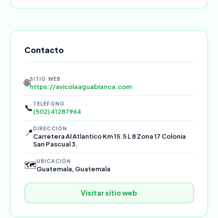
Contacto
SITIO WEB
🌐
https://avicolaaguablanca.com
TELÉFONO
📞
(502) 41287964
DIRECCIÓN
📍
Carretera Al Atlantico Km 15.5 L 8 Zona 17 Colonia
San Pascual 3.
UBICACIÓN
🗺️
Guatemala, Guatemala
Visitar sitio web