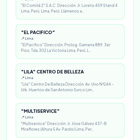
"El Comité 2" S.A.C. Dirección: Jr. Loreto 459 Stand 4
Lima, Perú. Lima, Perú. Llámenos a…
"EL PACIFICO"
📍 Lima
"El Pacifico" Dirección: Prolog. Gamarra 889. 3er
Piso, Tda.302 La Victoria Lima, Perú. L…
"LILA" CENTRO DE BELLEZA
📍 Lima
"Lila" Centro De Belleza Dirección: Av. Uno N³244 -
Urb. Huertos de San Antonio Surco Lim…
"MULTISERVICE"
📍 Lima
"Multiservice" Dirección: Jr. Jóse Gálvez 437-B
Miraflores (Altura 5 Av. Pardo) Lima, Per…