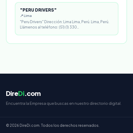
"PERU DRIVERS"
📍 Lima
"Peru Drivers" Dirección: Lima Lima, Perú. Lima, Perú.
Llámenos al teléfono: (51) (1) 330…
Dire
Di
.com
Encuentra la Empresa que buscas en nuestro directorio digital.
© 2026 DireDi.com. Todos los derechos reservados.