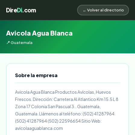
Dire
Di
.com
← Volver al directorio
Avicola Agua Blanca
📍 Guatemala
Sobre la empresa
Avicola Agua Blanca Productos Avícolas, Huevos
Frescos. Dirección: Carretera Al Atlantico Km 15.5 L 8
Zona 17 Colonia San Pascual 3.. Guatemala,
Guatemala. Llámenos al teléfono: (502) 41287964
(502) 41287964 (502) 22596654 Sitio Web:
avicolaaguablanca.com