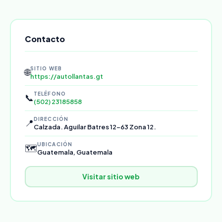
Contacto
SITIO WEB
🌐
https://autollantas.gt
TELÉFONO
📞
(502) 23185858
DIRECCIÓN
📍
Calzada. Aguilar Batres 12-63 Zona 12.
UBICACIÓN
🗺️
Guatemala, Guatemala
Visitar sitio web