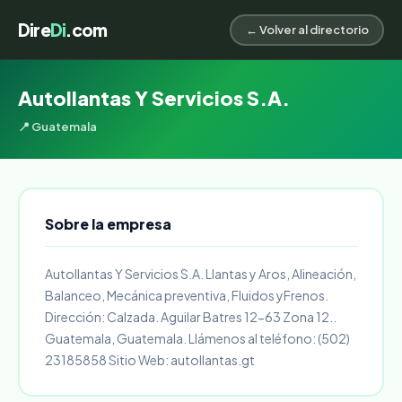
Dire
Di
.com
← Volver al directorio
Autollantas Y Servicios S.A.
📍 Guatemala
Sobre la empresa
Autollantas Y Servicios S.A. Llantas y Aros, Alineación,
Balanceo, Mecánica preventiva, Fluidos yFrenos.
Dirección: Calzada. Aguilar Batres 12-63 Zona 12..
Guatemala, Guatemala. Llámenos al teléfono: (502)
23185858 Sitio Web: autollantas.gt