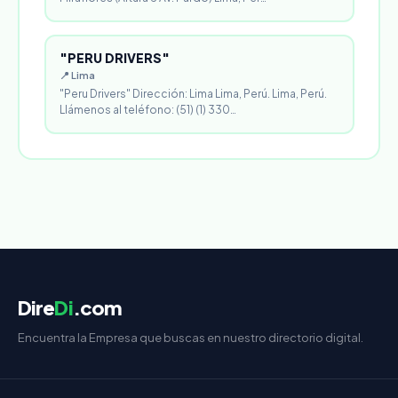
"PERU DRIVERS"
📍 Lima
"Peru Drivers" Dirección: Lima Lima, Perú. Lima, Perú.
Llámenos al teléfono: (51) (1) 330…
Dire
Di
.com
Encuentra la Empresa que buscas en nuestro directorio digital.