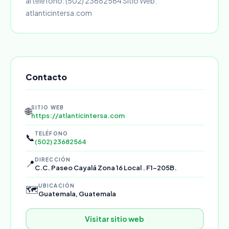
al teléfono: (502) 23682564 Sitio Web:
atlanticintersa.com
Contacto
SITIO WEB
🌐
https://atlanticintersa.com
TELÉFONO
📞
(502) 23682564
DIRECCIÓN
📍
C.C. Paseo Cayalá Zona 16 Local . F1-205B.
UBICACIÓN
🗺️
Guatemala, Guatemala
Visitar sitio web