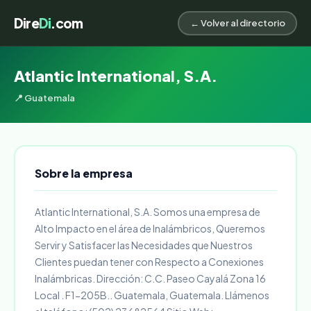
Dire
Di
.com
← Volver al directorio
Atlantic International, S.A.
📍 Guatemala
Sobre la empresa
Atlantic International, S.A. Somos una empresa de
Alto Impacto en el área de Inalámbricos, Queremos
Servir y Satisfacer las Necesidades que Nuestros
Clientes puedan tener con Respecto a Conexiones
Inalámbricas. Dirección: C.C. Paseo Cayalá Zona 16
Local . F1-205B.. Guatemala, Guatemala. Llámenos