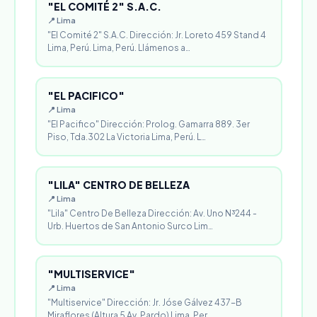
"EL COMITÉ 2" S.A.C.
📍 Lima
"El Comité 2" S.A.C. Dirección: Jr. Loreto 459 Stand 4
Lima, Perú. Lima, Perú. Llámenos a…
"EL PACIFICO"
📍 Lima
"El Pacifico" Dirección: Prolog. Gamarra 889. 3er
Piso, Tda.302 La Victoria Lima, Perú. L…
"LILA" CENTRO DE BELLEZA
📍 Lima
"Lila" Centro De Belleza Dirección: Av. Uno N³244 -
Urb. Huertos de San Antonio Surco Lim…
"MULTISERVICE"
📍 Lima
"Multiservice" Dirección: Jr. Jóse Gálvez 437-B
Miraflores (Altura 5 Av. Pardo) Lima, Per…