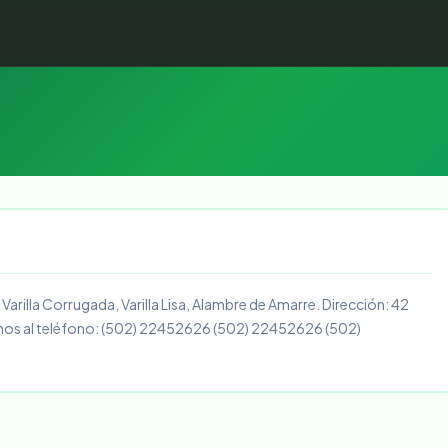
 Varilla Corrugada, Varilla Lisa, Alambre de Amarre. Dirección: 42
nos al teléfono: (502) 22452626 (502) 22452626 (502)