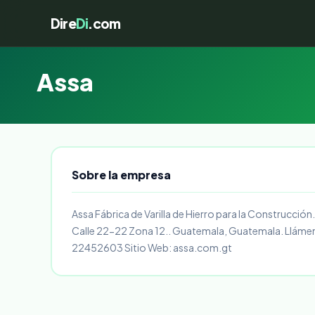
Dire
Di
.com
Assa
Sobre la empresa
Assa Fábrica de Varilla de Hierro para la Construcción.
Calle 22-22 Zona 12.. Guatemala, Guatemala. Lláme
22452603 Sitio Web: assa.com.gt