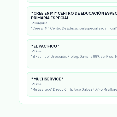
"CREE EN MI" CENTRO DE EDUCACIÓN ESPECI
PRIMARIA ESPECIAL
📍 Surquillo
"Cree En Mi" Centro De Educación Especializada Inicial Y
"EL PACIFICO"
📍 Lima
"El Pacifico" Dirección: Prolog. Gamarra 889. 3er Piso, T
"MULTISERVICE"
📍 Lima
"Multiservice" Dirección: Jr. Jóse Gálvez 437-B Miraflores