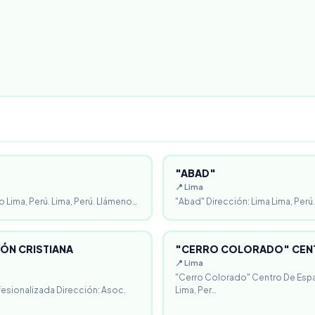
"ABAD"
📍 Lima
o Lima, Perú. Lima, Perú. Llámeno…
"Abad" Dirección: Lima Lima, Perú.
ÓN CRISTIANA
"CERRO COLORADO" CENT
📍 Lima
"Cerro Colorado" Centro De Espa
fesionalizada Dirección: Asoc.
Lima, Per…