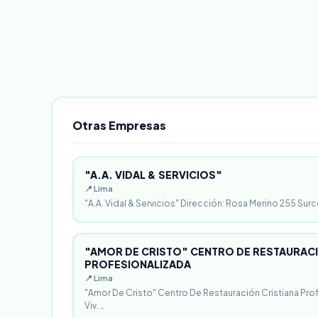
Otras Empresas
"A.A. VIDAL & SERVICIOS"
📍 Lima
"A.A. Vidal & Servicios" Dirección: Rosa Merino 255 Surc
"AMOR DE CRISTO" CENTRO DE RESTAURACI
PROFESIONALIZADA
📍 Lima
"Amor De Cristo" Centro De Restauración Cristiana Pro
Viv. …