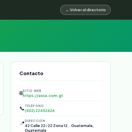
← Volver al directorio
Contacto
SITIO WEB
🌐
https://assa.com.gt
TELÉFONO
📞
(502) 22452626
DIRECCIÓN
📍
42 Calle 22-22 Zona 12.. Guatemala,
Guatemala