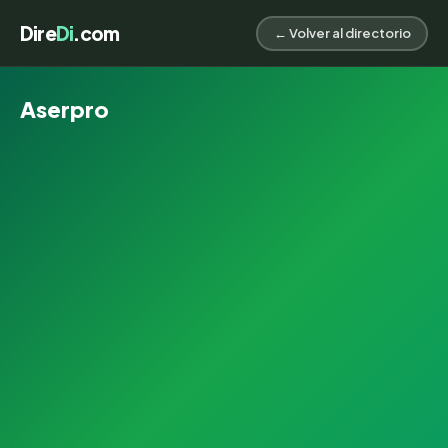
Dire
Di
.com
← Volver al directorio
Aserpro