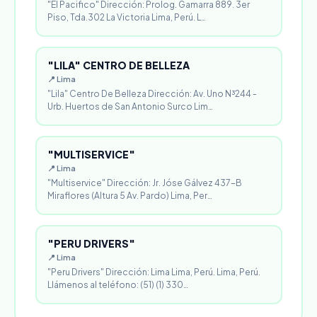
"El Pacifico" Dirección: Prolog. Gamarra 889. 3er
Piso, Tda.302 La Victoria Lima, Perú. L…
"LILA" CENTRO DE BELLEZA
📍 Lima
"Lila" Centro De Belleza Dirección: Av. Uno N³244 -
Urb. Huertos de San Antonio Surco Lim…
"MULTISERVICE"
📍 Lima
"Multiservice" Dirección: Jr. Jóse Gálvez 437-B
Miraflores (Altura 5 Av. Pardo) Lima, Per…
"PERU DRIVERS"
📍 Lima
"Peru Drivers" Dirección: Lima Lima, Perú. Lima, Perú.
Llámenos al teléfono: (51) (1) 330…