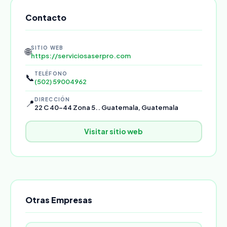
Contacto
SITIO WEB
🌐
https://serviciosaserpro.com
TELÉFONO
📞
(502) 59004962
DIRECCIÓN
📍
22 C 40-44 Zona 5.. Guatemala, Guatemala
Visitar sitio web
Otras Empresas