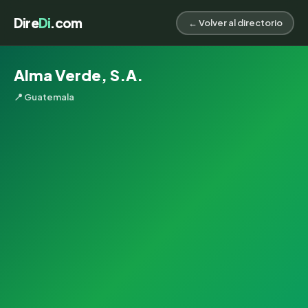
Dire
Di
.com
← Volver al directorio
Alma Verde, S.A.
📍 Guatemala