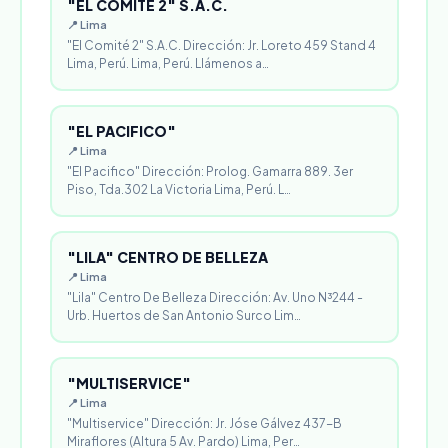
"EL COMITÉ 2" S.A.C.
📍 Lima
"El Comité 2" S.A.C. Dirección: Jr. Loreto 459 Stand 4
Lima, Perú. Lima, Perú. Llámenos a…
"EL PACIFICO"
📍 Lima
"El Pacifico" Dirección: Prolog. Gamarra 889. 3er
Piso, Tda.302 La Victoria Lima, Perú. L…
"LILA" CENTRO DE BELLEZA
📍 Lima
"Lila" Centro De Belleza Dirección: Av. Uno N³244 -
Urb. Huertos de San Antonio Surco Lim…
"MULTISERVICE"
📍 Lima
"Multiservice" Dirección: Jr. Jóse Gálvez 437-B
Miraflores (Altura 5 Av. Pardo) Lima, Per…