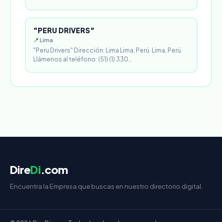
"PERU DRIVERS"
📍 Lima
"Peru Drivers" Dirección: Lima Lima, Perú. Lima, Perú.
Llámenos al teléfono: (51) (1) 330…
Dire
Di
.com
Encuentra la Empresa que buscas en nuestro directorio digital.