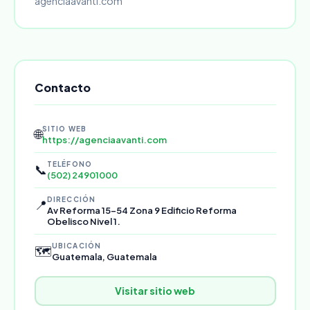
agenciaavanti.com
Contacto
SITIO WEB
🌐
https://agenciaavanti.com
TELÉFONO
📞
(502) 24901000
DIRECCIÓN
📍
Av Reforma 15-54 Zona 9 Edificio Reforma
Obelisco Nivel 1.
UBICACIÓN
🗺️
Guatemala, Guatemala
Visitar sitio web