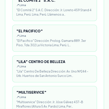
"EL COMITÉ 2" S.A.C.
📍 Lima
"El Comité 2" S.A.C. Dirección: Jr. Loreto 459 Stand 4
Lima, Perú. Lima, Perú. Llámenos a…
"EL PACIFICO"
📍 Lima
"El Pacifico" Dirección: Prolog. Gamarra 889. 3er
Piso, Tda.302 La Victoria Lima, Perú. L…
"LILA" CENTRO DE BELLEZA
📍 Lima
"Lila" Centro De Belleza Dirección: Av. Uno N³244 -
Urb. Huertos de San Antonio Surco Lim…
"MULTISERVICE"
📍 Lima
"Multiservice" Dirección: Jr. Jóse Gálvez 437-B
Miraflores (Altura 5 Av. Pardo) Lima, Per…