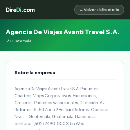
Dire
Di
.com
← Volver al directorio
Agencia De Viajes Avanti Travel S.A.
📍 Guatemala
Sobre la empresa
Agencia De Viajes Avanti Travel S.A. Paquetes,
Charters, Viajes Corporativos, Excursiones,
Cruceros, Paquetes Vacacionales, Dirección: Av
Reforma 15-54 Zona 9 Edificio Reforma Obelisco
Nivel 1.. Guatemala, Guatemala. Llámenos al
teléfono: (502) 24901000 Sitio Web: