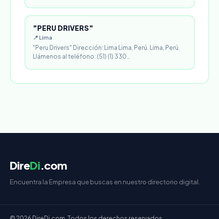
"PERU DRIVERS"
📍 Lima
"Peru Drivers" Dirección: Lima Lima, Perú. Lima, Perú.
Llámenos al teléfono: (51) (1) 330…
Dire
Di
.com
Encuentra la Empresa que buscas en nuestro directorio digital.
© 2026 DireDi.com. Todos los derechos reservados.