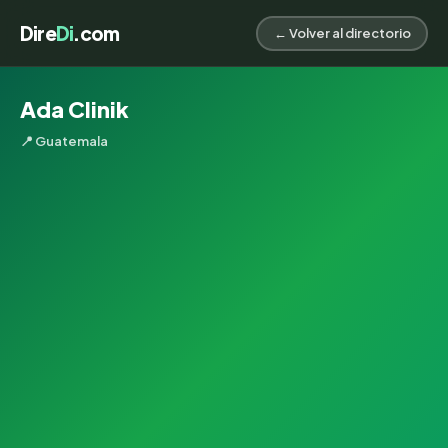
Dire
Di
.com
← Volver al directorio
Ada Clinik
📍 Guatemala