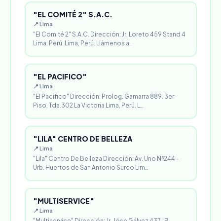
"EL COMITÉ 2" S.A.C.
📍 Lima
"El Comité 2" S.A.C. Dirección: Jr. Loreto 459 Stand 4
Lima, Perú. Lima, Perú. Llámenos a…
"EL PACIFICO"
📍 Lima
"El Pacifico" Dirección: Prolog. Gamarra 889. 3er
Piso, Tda.302 La Victoria Lima, Perú. L…
"LILA" CENTRO DE BELLEZA
📍 Lima
"Lila" Centro De Belleza Dirección: Av. Uno N³244 -
Urb. Huertos de San Antonio Surco Lim…
"MULTISERVICE"
📍 Lima
"Multiservice" Dirección: Jr. Jóse Gálvez 437-B