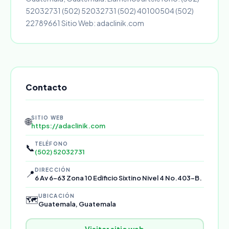
52032731 (502) 52032731 (502) 40100504 (502)
22789661 Sitio Web: adaclinik.com
Contacto
SITIO WEB
🌐
https://adaclinik.com
TELÉFONO
📞
(502) 52032731
DIRECCIÓN
📍
6 Av 6-63 Zona 10 Edificio Sixtino Nivel 4 No.403-B.
UBICACIÓN
🗺️
Guatemala, Guatemala