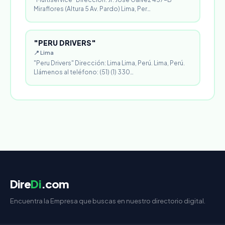
Miraflores (Altura 5 Av. Pardo) Lima, Per…
"PERU DRIVERS"
📍 Lima
"Peru Drivers" Dirección: Lima Lima, Perú. Lima, Perú.
Llámenos al teléfono: (51) (1) 330…
Dire
Di
.com
Encuentra la Empresa que buscas en nuestro directorio digital.