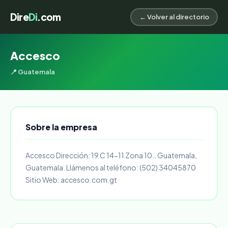
Dire
Di
.com
← Volver al directorio
Accesco
📍 Guatemala
Sobre la empresa
Accesco Dirección: 19 C 14-11 Zona 10.. Guatemala,
Guatemala. Llámenos al teléfono: (502) 34045870
Sitio Web: accesco.com.gt