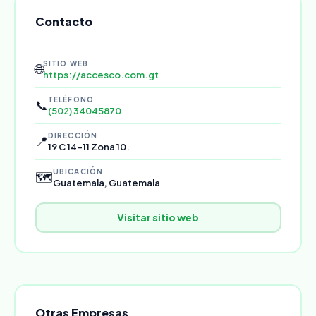
Contacto
SITIO WEB
🌐
https://accesco.com.gt
TELÉFONO
📞
(502) 34045870
DIRECCIÓN
📍
19 C 14-11 Zona 10.
UBICACIÓN
🗺️
Guatemala, Guatemala
Visitar sitio web
Otras Empresas