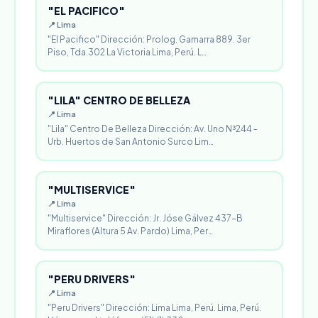
"EL PACIFICO"
📍 Lima
"El Pacifico" Dirección: Prolog. Gamarra 889. 3er
Piso, Tda.302 La Victoria Lima, Perú. L…
"LILA" CENTRO DE BELLEZA
📍 Lima
"Lila" Centro De Belleza Dirección: Av. Uno N³244 -
Urb. Huertos de San Antonio Surco Lim…
"MULTISERVICE"
📍 Lima
"Multiservice" Dirección: Jr. Jóse Gálvez 437-B
Miraflores (Altura 5 Av. Pardo) Lima, Per…
"PERU DRIVERS"
📍 Lima
"Peru Drivers" Dirección: Lima Lima, Perú. Lima, Perú.