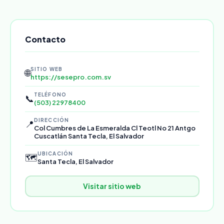
Contacto
SITIO WEB
🌐
https://sesepro.com.sv
TELÉFONO
📞
(503) 22978400
DIRECCIÓN
📍
Col Cumbres de La Esmeralda Cl Teotl No 21 Antgo
Cuscatlán Santa Tecla, El Salvador
UBICACIÓN
🗺️
Santa Tecla, El Salvador
Visitar sitio web