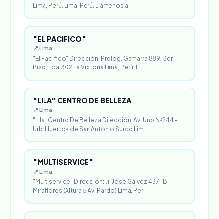
Lima, Perú. Lima, Perú. Llámenos a…
"EL PACIFICO"
📍 Lima
"El Pacifico" Dirección: Prolog. Gamarra 889. 3er
Piso, Tda.302 La Victoria Lima, Perú. L…
"LILA" CENTRO DE BELLEZA
📍 Lima
"Lila" Centro De Belleza Dirección: Av. Uno N³244 -
Urb. Huertos de San Antonio Surco Lim…
"MULTISERVICE"
📍 Lima
"Multiservice" Dirección: Jr. Jóse Gálvez 437-B
Miraflores (Altura 5 Av. Pardo) Lima, Per…