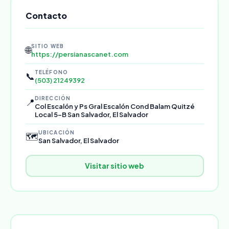
Contacto
SITIO WEB
🌐
https://persianascanet.com
TELÉFONO
📞
(503) 21249392
DIRECCIÓN
📍
Col Escalón y Ps Gral Escalón Cond Balam Quitzé
Local 5-B San Salvador, El Salvador
UBICACIÓN
🗺️
San Salvador, El Salvador
Visitar sitio web