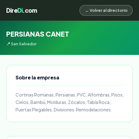
Dire
Di
.com
← Volver al directorio
PERSIANAS CANET
📍 San Salvador
Sobre la empresa
Cortinas Romanas, Persianas, PVC, Alfombras, Pisos,
Cielos, Bambú, Molduras, Zócalos, Tabla Roca,
Puertas Plegables, Divisiones, Remodelaciones.