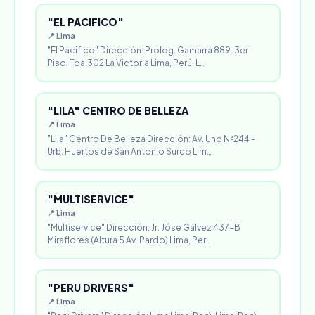
"EL PACIFICO"
📍 Lima
"El Pacifico" Dirección: Prolog. Gamarra 889. 3er
Piso, Tda.302 La Victoria Lima, Perú. L…
"LILA" CENTRO DE BELLEZA
📍 Lima
"Lila" Centro De Belleza Dirección: Av. Uno N³244 -
Urb. Huertos de San Antonio Surco Lim…
"MULTISERVICE"
📍 Lima
"Multiservice" Dirección: Jr. Jóse Gálvez 437-B
Miraflores (Altura 5 Av. Pardo) Lima, Per…
"PERU DRIVERS"
📍 Lima