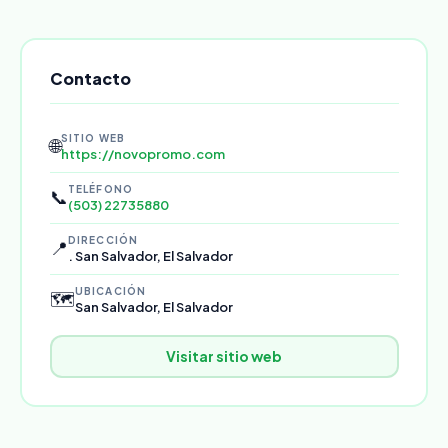
Contacto
SITIO WEB
🌐
https://novopromo.com
TELÉFONO
📞
(503) 22735880
DIRECCIÓN
📍
. San Salvador, El Salvador
UBICACIÓN
🗺️
San Salvador, El Salvador
Visitar sitio web