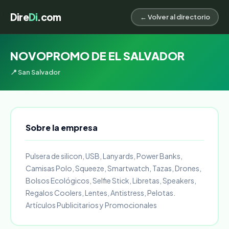
Dire
Di
.com
← Volver al directorio
NOVOPROMO DE EL SALVADOR
📍 San Salvador
Sobre la empresa
Pulsera de silicon, USB, Lanyards, Power Banks,
Camisas Polo, Squeeze, Smartwatch, Tazas, Drones,
Bolsos Ecológicos, Selfie Stick, Libretas, Speakers,
Regalos Coolers, Lentes, Antistress, Pelotas.
Artículos Publicitarios y Promocionales