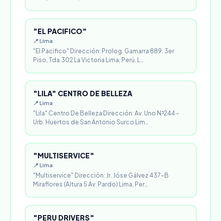
"EL PACIFICO"
📍 Lima
"El Pacifico" Dirección: Prolog. Gamarra 889. 3er
Piso, Tda.302 La Victoria Lima, Perú. L…
"LILA" CENTRO DE BELLEZA
📍 Lima
"Lila" Centro De Belleza Dirección: Av. Uno N³244 -
Urb. Huertos de San Antonio Surco Lim…
"MULTISERVICE"
📍 Lima
"Multiservice" Dirección: Jr. Jóse Gálvez 437-B
Miraflores (Altura 5 Av. Pardo) Lima, Per…
"PERU DRIVERS"