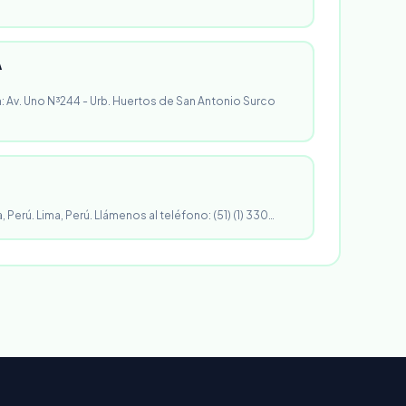
A
n: Av. Uno N³244 - Urb. Huertos de San Antonio Surco
, Perú. Lima, Perú. Llámenos al teléfono: (51) (1) 330…