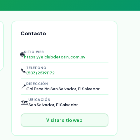
Contacto
SITIO WEB
🌐
https://elclubdetotin.com.sv
TELÉFONO
📞
(503) 25191172
DIRECCIÓN
📍
Col Escalón San Salvador, El Salvador
UBICACIÓN
🗺️
San Salvador, El Salvador
Visitar sitio web