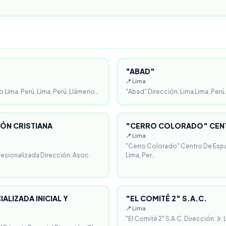
"ABAD"
📍 Lima
o Lima, Perú. Lima, Perú. Llámeno…
"Abad" Dirección: Lima Lima, Perú.
ÓN CRISTIANA
"CERRO COLORADO" CENT
📍 Lima
"Cerro Colorado" Centro De Espa
fesionalizada Dirección: Asoc.
Lima, Per…
ALIZADA INICIAL Y
"EL COMITÉ 2" S.A.C.
📍 Lima
"El Comité 2" S.A.C. Dirección: Jr.