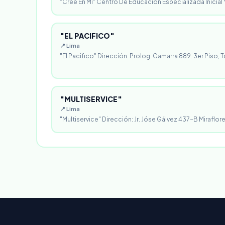
"Cree En Mi" Centro De Educación Especializada Inicial Y
"EL PACIFICO"
📍 Lima
"El Pacifico" Dirección: Prolog. Gamarra 889. 3er Piso, T
"MULTISERVICE"
📍 Lima
"Multiservice" Dirección: Jr. Jóse Gálvez 437-B Miraflores