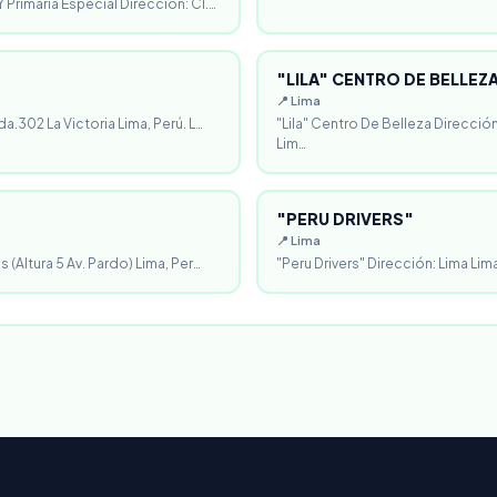
 Primaria Especial Dirección: Cl.…
"LILA" CENTRO DE BELLEZ
📍 Lima
da.302 La Victoria Lima, Perú. L…
"Lila" Centro De Belleza Direcció
Lim…
"PERU DRIVERS"
📍 Lima
 (Altura 5 Av. Pardo) Lima, Per…
"Peru Drivers" Dirección: Lima Lima