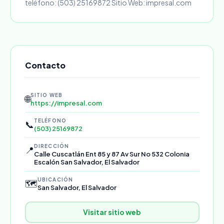
teléfono: (503) 25169872 Sitio Web: impresal.com
Contacto
SITIO WEB
🌐
https://impresal.com
TELÉFONO
📞
(503) 25169872
DIRECCIÓN
📍
Calle Cuscatlán Ent 85 y 87 Av Sur No 532 Colonia
Escalón San Salvador, El Salvador
UBICACIÓN
🗺️
San Salvador, El Salvador
Visitar sitio web