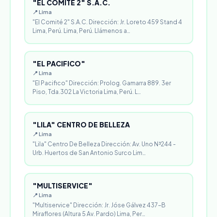
"EL COMITÉ 2" S.A.C.
📍 Lima
"El Comité 2" S.A.C. Dirección: Jr. Loreto 459 Stand 4
Lima, Perú. Lima, Perú. Llámenos a…
"EL PACIFICO"
📍 Lima
"El Pacifico" Dirección: Prolog. Gamarra 889. 3er
Piso, Tda.302 La Victoria Lima, Perú. L…
"LILA" CENTRO DE BELLEZA
📍 Lima
"Lila" Centro De Belleza Dirección: Av. Uno N³244 -
Urb. Huertos de San Antonio Surco Lim…
"MULTISERVICE"
📍 Lima
"Multiservice" Dirección: Jr. Jóse Gálvez 437-B
Miraflores (Altura 5 Av. Pardo) Lima, Per…