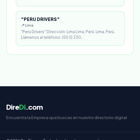
"PERU DRIVERS"
📍 Lima
"Peru Drivers" Dirección: Lima Lima, Perú. Lima, Perú.
Llámenos al teléfono: (51) (1) 330…
Dire
Di
.com
Encuentra la Empresa que buscas en nuestro directorio digital.