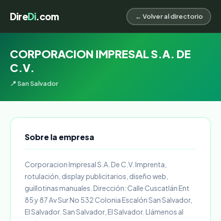
Dire
Di
.com
← Volver al directorio
CORPORACION IMPRESAL S.A. DE
C.V.
📍 San Salvador
Sobre la empresa
Corporacion Impresal S.A. De C.V. Imprenta,
rotulación, display publicitarios, diseño web,
guillotinas manuales. Dirección: Calle Cuscatlán Ent
85 y 87 Av Sur No 532 Colonia Escalón San Salvador,
El Salvador. San Salvador, El Salvador. Llámenos al