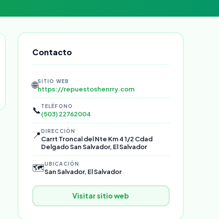
Contacto
SITIO WEB
🌐
https://repuestoshenrry.com
TELÉFONO
📞
(503) 22762004
DIRECCIÓN
📍
Carrt Troncal del Nte Km 4 1/2 Cdad
Delgado San Salvador, El Salvador
UBICACIÓN
🗺️
San Salvador, El Salvador
Visitar sitio web