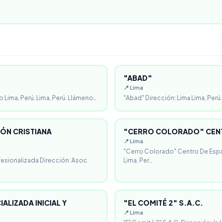
"ABAD"
📍 Lima
o Lima, Perú. Lima, Perú. Llámeno…
"Abad" Dirección: Lima Lima, Perú.
ÓN CRISTIANA
"CERRO COLORADO" CENT
📍 Lima
"Cerro Colorado" Centro De Espa
fesionalizada Dirección: Asoc.
Lima, Per…
ALIZADA INICIAL Y
"EL COMITÉ 2" S.A.C.
📍 Lima