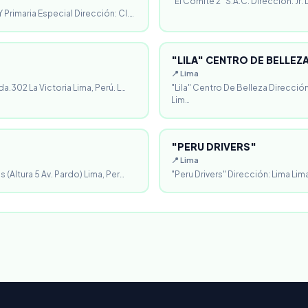
"El Comité 2" S.A.C. Dirección: Jr.
 Primaria Especial Dirección: Cl.…
"LILA" CENTRO DE BELLEZ
📍 Lima
da.302 La Victoria Lima, Perú. L…
"Lila" Centro De Belleza Direcció
Lim…
"PERU DRIVERS"
📍 Lima
 (Altura 5 Av. Pardo) Lima, Per…
"Peru Drivers" Dirección: Lima Lima