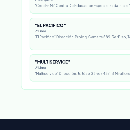
"Cree En Mi" Centro De Educación Especializada Inicial Y
"EL PACIFICO"
📍 Lima
"El Pacifico" Dirección: Prolog. Gamarra 889. 3er Piso, T
"MULTISERVICE"
📍 Lima
"Multiservice" Dirección: Jr. Jóse Gálvez 437-B Miraflores