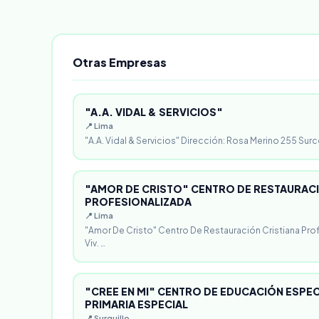
Otras Empresas
"A.A. VIDAL & SERVICIOS"
📍 Lima
"A.A. Vidal & Servicios" Dirección: Rosa Merino 255 Surc
"AMOR DE CRISTO" CENTRO DE RESTAURACI
PROFESIONALIZADA
📍 Lima
"Amor De Cristo" Centro De Restauración Cristiana Pro
Viv. …
"CREE EN MI" CENTRO DE EDUCACIÓN ESPECI
PRIMARIA ESPECIAL
📍 Surquillo