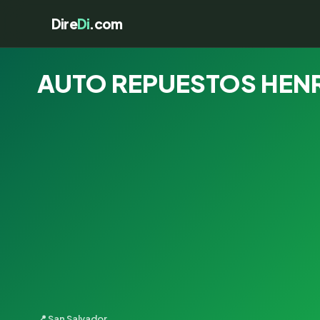
Dire
Di
.com
AUTO REPUESTOS HENRR
📍 San Salvador