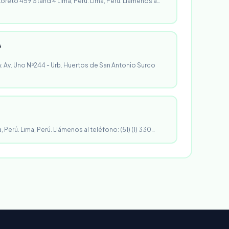
 Loreto 459 Stand 4 Lima, Perú. Lima, Perú. Llámenos a…
A
n: Av. Uno N³244 - Urb. Huertos de San Antonio Surco
, Perú. Lima, Perú. Llámenos al teléfono: (51) (1) 330…