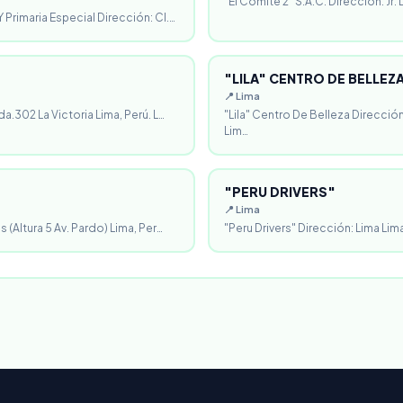
"El Comité 2" S.A.C. Dirección: Jr.
 Primaria Especial Dirección: Cl.…
"LILA" CENTRO DE BELLEZ
📍 Lima
da.302 La Victoria Lima, Perú. L…
"Lila" Centro De Belleza Direcció
Lim…
"PERU DRIVERS"
📍 Lima
 (Altura 5 Av. Pardo) Lima, Per…
"Peru Drivers" Dirección: Lima Lima