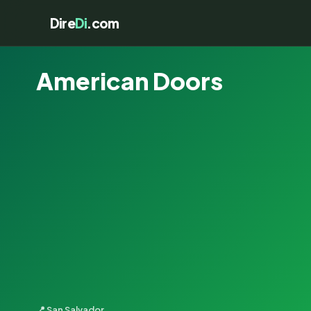
Dire
Di
.com
American Doors
📍 San Salvador