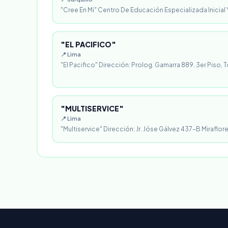
"Cree En Mi" Centro De Educación Especializada Inicial Y
"EL PACIFICO"
📍 Lima
"El Pacifico" Dirección: Prolog. Gamarra 889. 3er Piso, T
"MULTISERVICE"
📍 Lima
"Multiservice" Dirección: Jr. Jóse Gálvez 437-B Miraflores