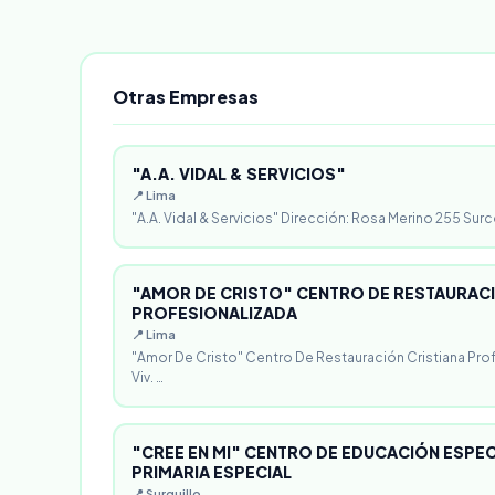
Otras Empresas
"A.A. VIDAL & SERVICIOS"
📍 Lima
"A.A. Vidal & Servicios" Dirección: Rosa Merino 255 Surc
"AMOR DE CRISTO" CENTRO DE RESTAURACI
PROFESIONALIZADA
📍 Lima
"Amor De Cristo" Centro De Restauración Cristiana Pro
Viv. …
"CREE EN MI" CENTRO DE EDUCACIÓN ESPECI
PRIMARIA ESPECIAL
📍 Surquillo