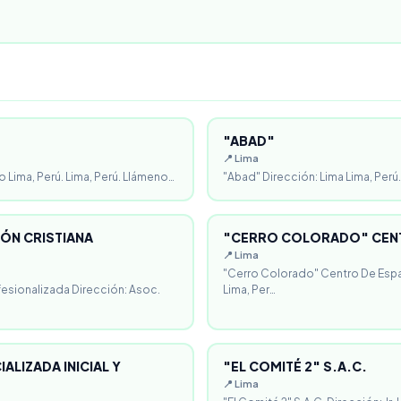
"ABAD"
📍 Lima
o Lima, Perú. Lima, Perú. Llámeno…
"Abad" Dirección: Lima Lima, Perú.
ÓN CRISTIANA
"CERRO COLORADO" CENT
📍 Lima
"Cerro Colorado" Centro De Espa
fesionalizada Dirección: Asoc.
Lima, Per…
ALIZADA INICIAL Y
"EL COMITÉ 2" S.A.C.
📍 Lima