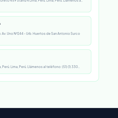
 Loreto 459 Stand 4 Lima, Perú. Lima, Perú. Llámenos a…
A
n: Av. Uno N³244 - Urb. Huertos de San Antonio Surco
, Perú. Lima, Perú. Llámenos al teléfono: (51) (1) 330…