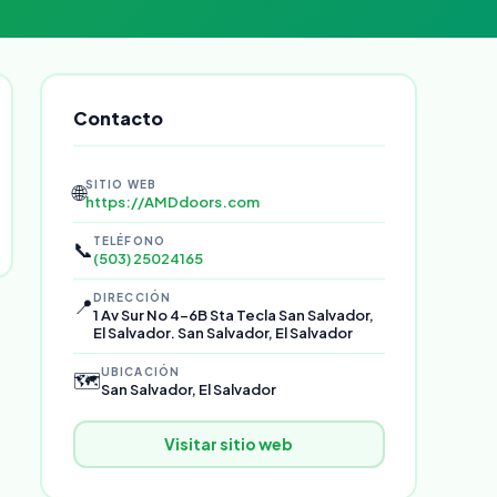
Contacto
SITIO WEB
🌐
https://AMDdoors.com
TELÉFONO
📞
(503) 25024165
DIRECCIÓN
📍
1 Av Sur No 4-6B Sta Tecla San Salvador,
El Salvador. San Salvador, El Salvador
UBICACIÓN
🗺️
San Salvador, El Salvador
Visitar sitio web