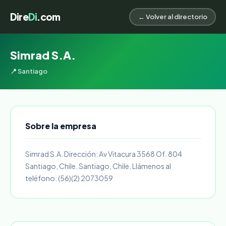
Dire
Di
.com
← Volver al directorio
Simrad S.A.
📍 Santiago
Sobre la empresa
Simrad S.A. Dirección: Av Vitacura 3568 Of. 804
Santiago, Chile. Santiago, Chile. Llámenos al
teléfono: (56)(2) 2073059