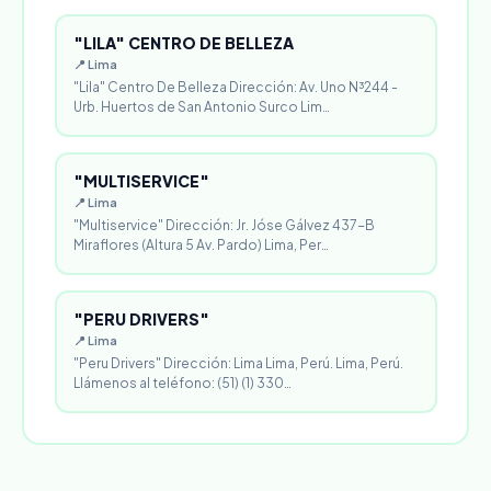
"LILA" CENTRO DE BELLEZA
📍 Lima
"Lila" Centro De Belleza Dirección: Av. Uno N³244 -
Urb. Huertos de San Antonio Surco Lim…
"MULTISERVICE"
📍 Lima
"Multiservice" Dirección: Jr. Jóse Gálvez 437-B
Miraflores (Altura 5 Av. Pardo) Lima, Per…
"PERU DRIVERS"
📍 Lima
"Peru Drivers" Dirección: Lima Lima, Perú. Lima, Perú.
Llámenos al teléfono: (51) (1) 330…